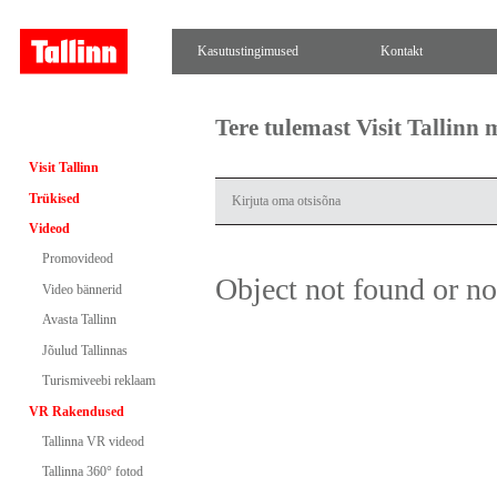
Kasutustingimused
Kontakt
Tere tulemast Visit Tallinn
Visit Tallinn
Trükised
Videod
Promovideod
Object not found or n
Video bännerid
Avasta Tallinn
Jõulud Tallinnas
Turismiveebi reklaam
VR Rakendused
Tallinna VR videod
Tallinna 360° fotod