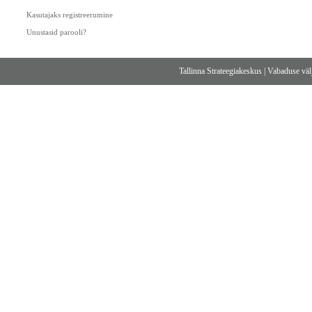
Kasutajaks registreerumine
Unustasid parooli?
Tallinna Strateegiakeskus
|
Vabaduse välj