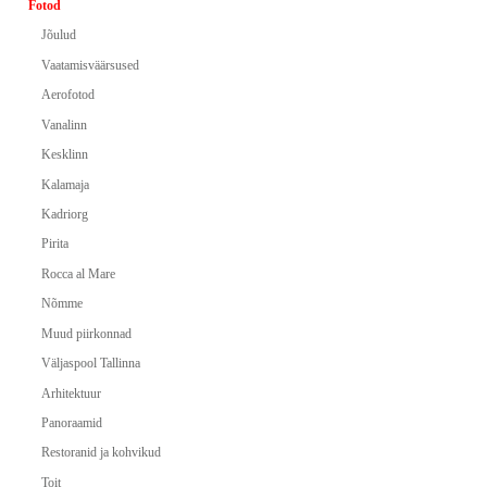
Fotod
Jõulud
Vaatamisväärsused
Aerofotod
Vanalinn
Kesklinn
Kalamaja
Kadriorg
Pirita
Rocca al Mare
Nõmme
Muud piirkonnad
Väljaspool Tallinna
Arhitektuur
Panoraamid
Restoranid ja kohvikud
Toit