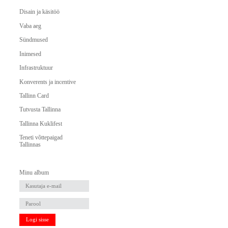
Disain ja käsitöö
Vaba aeg
Sündmused
Inimesed
Infrastruktuur
Konverents ja incentive
Tallinn Card
Tutvusta Tallinna
Tallinna Kuklifest
Teneti võttepaigad
Tallinnas
Minu album
Logi sisse