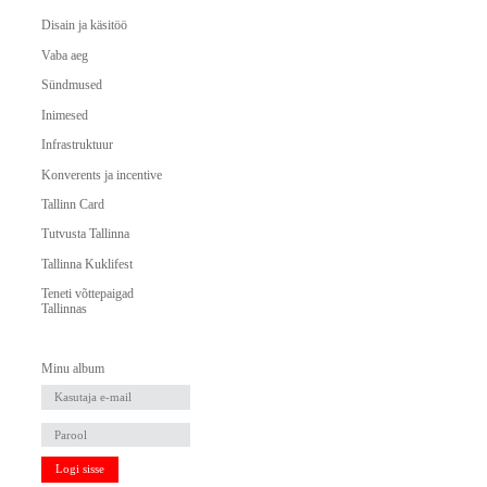
Disain ja käsitöö
Vaba aeg
Sündmused
Inimesed
Infrastruktuur
Konverents ja incentive
Tallinn Card
Tutvusta Tallinna
Tallinna Kuklifest
Teneti võttepaigad
Tallinnas
Minu album
Logi sisse