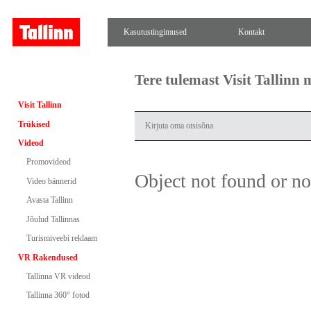
Kasutustingimused
Kontakt
Tere tulemast Visit Tallinn
Visit Tallinn
Trükised
Videod
Promovideod
Object not found or n
Video bännerid
Avasta Tallinn
Jõulud Tallinnas
Turismiveebi reklaam
VR Rakendused
Tallinna VR videod
Tallinna 360° fotod