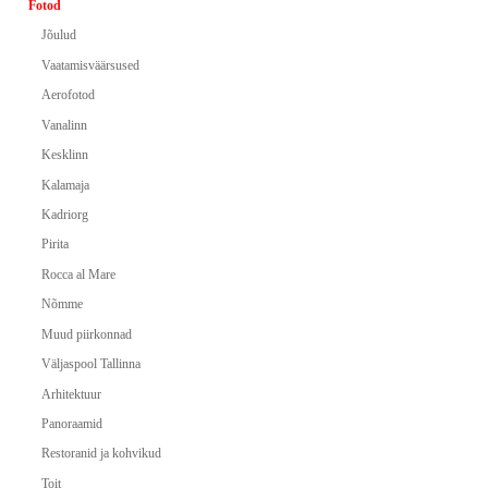
Fotod
Jõulud
Vaatamisväärsused
Aerofotod
Vanalinn
Kesklinn
Kalamaja
Kadriorg
Pirita
Rocca al Mare
Nõmme
Muud piirkonnad
Väljaspool Tallinna
Arhitektuur
Panoraamid
Restoranid ja kohvikud
Toit