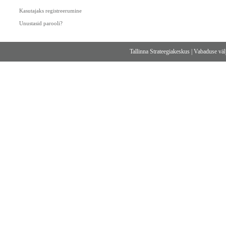
Kasutajaks registreerumine
Unustasid parooli?
Tallinna Strateegiakeskus
|
Vabaduse välj