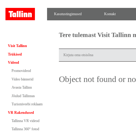
Kasutustingimused
Kontakt
Tere tulemast Visit Tallinn
Visit Tallinn
Trükised
Videod
Promovideod
Object not found or n
Video bännerid
Avasta Tallinn
Jõulud Tallinnas
Turismiveebi reklaam
VR Rakendused
Tallinna VR videod
Tallinna 360° fotod