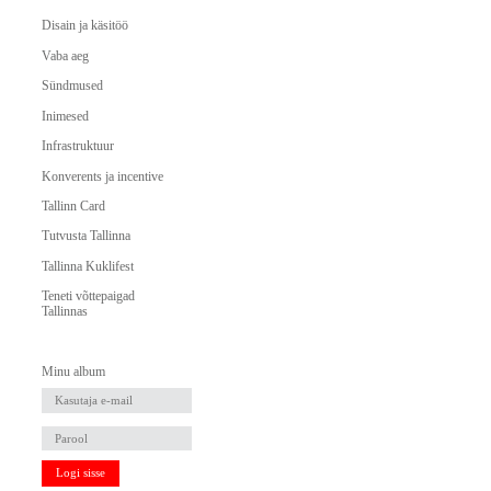
Disain ja käsitöö
Vaba aeg
Sündmused
Inimesed
Infrastruktuur
Konverents ja incentive
Tallinn Card
Tutvusta Tallinna
Tallinna Kuklifest
Teneti võttepaigad
Tallinnas
Minu album
Logi sisse