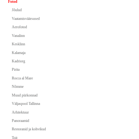
Fotod
Jõulud
Vaatamisväärsused
Aerofotod
Vanalinn
Kesklinn
Kalamaja
Kadriorg
Pirita
Rocca al Mare
Nõmme
Muud piirkonnad
Väljaspool Tallinna
Arhitektuur
Panoraamid
Restoranid ja kohvikud
Toit