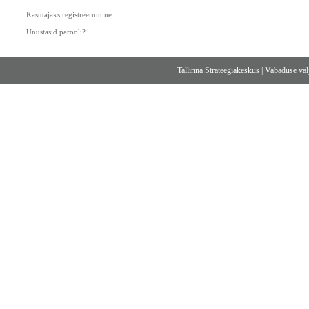
Kasutajaks registreerumine
Unustasid parooli?
Tallinna Strateegiakeskus
|
Vabaduse välj