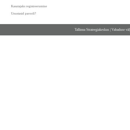
Kasutajaks registreerumine
Unustasid parooli?
Tallinna Strateegiakeskus
|
Vabaduse välj