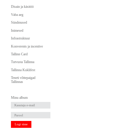
Disain ja käsitöö
Vaba aeg
Sündmused
Inimesed
Infrastruktuur
Konverents ja incentive
Tallinn Card
Tutvusta Tallinna
Tallinna Kuklifest
Teneti võttepaigad
Tallinnas
Minu album
Logi sisse