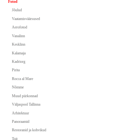
Fotod
Jõulud
Vaatamisväärsused
Aerofotod
Vanalinn
Kesklinn
Kalamaja
Kadriorg
Pirita
Rocca al Mare
Nõmme
Muud piirkonnad
Väljaspool Tallinna
Arhitektuur
Panoraamid
Restoranid ja kohvikud
Toit