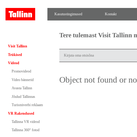
Kasutustingimused
Kontakt
Tere tulemast Visit Tallinn
Visit Tallinn
Trükised
Videod
Promovideod
Object not found or n
Video bännerid
Avasta Tallinn
Jõulud Tallinnas
Turismiveebi reklaam
VR Rakendused
Tallinna VR videod
Tallinna 360° fotod