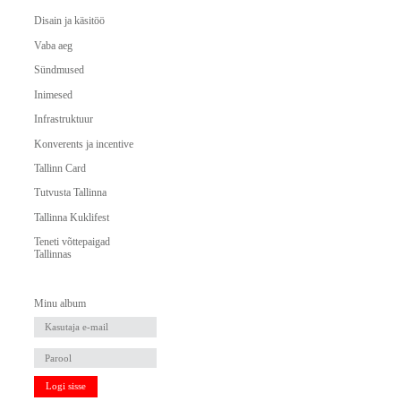
Disain ja käsitöö
Vaba aeg
Sündmused
Inimesed
Infrastruktuur
Konverents ja incentive
Tallinn Card
Tutvusta Tallinna
Tallinna Kuklifest
Teneti võttepaigad
Tallinnas
Minu album
Logi sisse