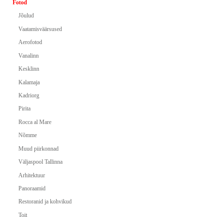
Fotod
Jõulud
Vaatamisväärsused
Aerofotod
Vanalinn
Kesklinn
Kalamaja
Kadriorg
Pirita
Rocca al Mare
Nõmme
Muud piirkonnad
Väljaspool Tallinna
Arhitektuur
Panoraamid
Restoranid ja kohvikud
Toit