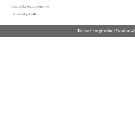
Kasutajaks registreerumine
Unustasid parooli?
Tallinna Strateegiakeskus
|
Vabaduse välj