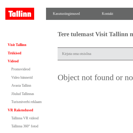
Kasutustingimused
Kontakt
Tere tulemast Visit Tallinn
Visit Tallinn
Trükised
Videod
Promovideod
Object not found or n
Video bännerid
Avasta Tallinn
Jõulud Tallinnas
Turismiveebi reklaam
VR Rakendused
Tallinna VR videod
Tallinna 360° fotod